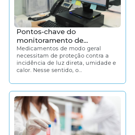
Pontos-chave do
monitoramento de
temperatura de
Medicamentos de modo geral
necessitam de proteção contra a
medicamentos termolábeis
incidência de luz direta, umidade e
calor. Nesse sentido, o
monitoramento de temperatura é
particularmente crítico para alguns
produtos e deve acompanhar todo
o processo de conservação e
transporte de medicamentos.