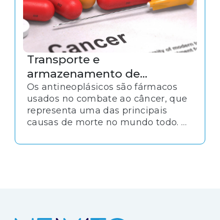
Transporte e
armazenamento de
medicamentos
Os antineoplásicos são fármacos
usados no combate ao câncer, que
antineoplásicos
representa uma das principais
causas de morte no mundo todo. O
tratamento dessa doença é uma
área prioritária para a saúde
pública e, da mesma forma, o
transporte e armazenamento de
medicamentos utilizados exige
atenção especial.