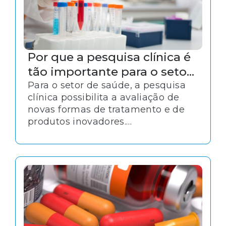
Por que a pesquisa clínica é
tão importante para o setor
de saúde?
Para o setor de saúde, a pesquisa
clínica possibilita a avaliação de
novas formas de tratamento e de
produtos inovadores.
Essencialmente, esse tipo de
pesquisa objetiva descobrir novas
metodologias terapêuticas para
substituir aquelas já existentes no
mercado.