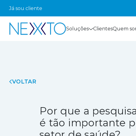
Já sou cliente
Soluções
Clientes
Quem so
VOLTAR
Por que a pesquisa
é tão importante p
setor de saúde?