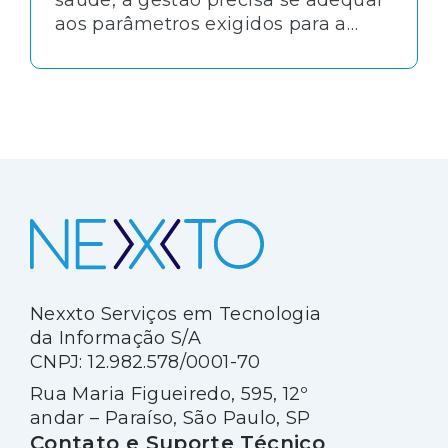
aos parâmetros exigidos para a
conquista de acreditações como a
certificação ONA. Afinal, é por meio
desses processos que é atestada a
competência técnica e o nível de
conformidade das instituições aos
protocolos e normas
regulamentadoras.
Nexxto Serviços em Tecnologia
da Informação S/A
CNPJ: 12.982.578/0001-70
Rua Maria Figueiredo, 595, 12º
andar – Paraíso, São Paulo, SP
Contato e Suporte Técnico