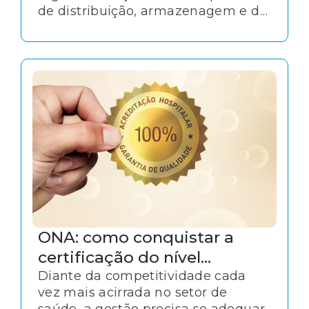
de distribuição, armazenagem e de
transporte de medicamentos.
Contextualmente, a adequação a
essas normativas é essencial para o
alinhamento desses serviços aos
padrões de excelência.
ONA: como conquistar a
certificação do nível
máximo de acreditação
Diante da competitividade cada
vez mais acirrada no setor de
saúde, a gestão precisa se adequar