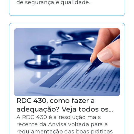
de segurança e qualidade
institucional. Ambas representam
importantes estratégias de gestão
da qualidade, com vistas à
melhoria contínua dos serviços de
saúde.
RDC 430, como fazer a
adequação? Veja todos os
pontos da norma!
A RDC 430 é a resolução mais
recente da Anvisa voltada para a
regulamentação das boas práticas