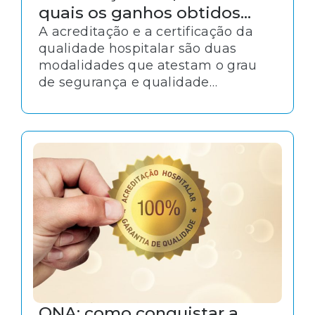
quais os ganhos obtidos
com o selo do CQH?
A acreditação e a certificação da
qualidade hospitalar são duas
modalidades que atestam o grau
de segurança e qualidade
institucional. Ambas representam
importantes estratégias de gestão
da qualidade, com vistas à
melhoria contínua dos serviços de
saúde.
ONA: como conquistar a