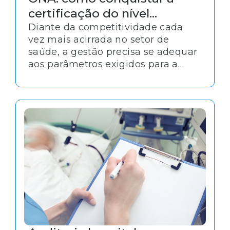
certificação do nível
máximo de acreditação
Diante da competitividade cada
vez mais acirrada no setor de
saúde, a gestão precisa se adequar
aos parâmetros exigidos para a
conquista de acreditações como a
certificação ONA. Afinal, é por meio
desses processos que é atestada a
competência técnica e o nível de
conformidade das instituições aos
protocolos e normas
regulamentadoras.