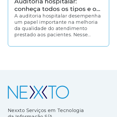
Auditoria hospitalar:
conheça todos os tipos e o
impacto em cada área
A auditoria hospitalar desempenha
um papel importante na melhoria
da qualidade do atendimento
prestado aos pacientes. Nesse
sentido, conhecer os tipos e
impactos pode ser vital na
condução do processo.
Nexxto Serviços em Tecnologia
da Informação S/A