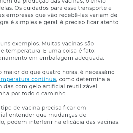
 além da produção das vacinas, o envio
delas. Os cuidados para esse transporte e
s empresas que vão recebê-las variam de
ra é simples e geral: é preciso ficar atento
lguns exemplos. Muitas vacinas são
e temperatura. E uma coisa é fato:
icionamento em embalagem adequada.
o maior do que quatro horas, é necessário
emperatura contínua
, como determina a
as com gelo artificial reutilizável
nha por todo o caminho.
ipo de vacina precisa ficar em
ncial entender que mudanças de
, podem interferir na eficácia das vacinas.