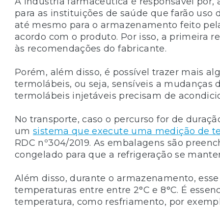
A indústria farmacêutica é responsável por,
para as instituições de saúde que farão uso 
até mesmo para o armazenamento feito pela
acordo com o produto. Por isso, a primeira reg
às recomendações do fabricante.
Porém, além disso, é possível trazer mais a
termolábeis, ou seja, sensíveis a mudanças d
termolábeis injetáveis precisam de acond
No transporte, caso o percurso for de duraçã
um
sistema que execute uma medição de t
RDC nº304/2019. As embalagens são preenchid
congelado para que a refrigeração se mante
Além disso, durante o armazenamento, esse t
temperaturas entre entre 2°C e 8°C. É esse
temperatura, como resfriamento, por exemplo