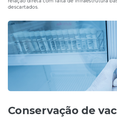
relação direta com falta de infraestrutura b
descartados.
Conservação de vac