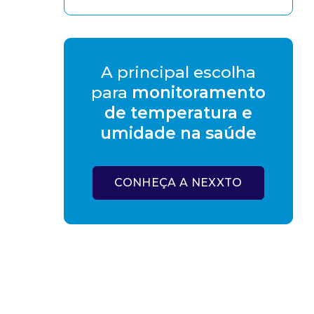
A principal escolha
para
monitoramento
de temperatura e
umidade na saúde
CONHEÇA A NEXXTO