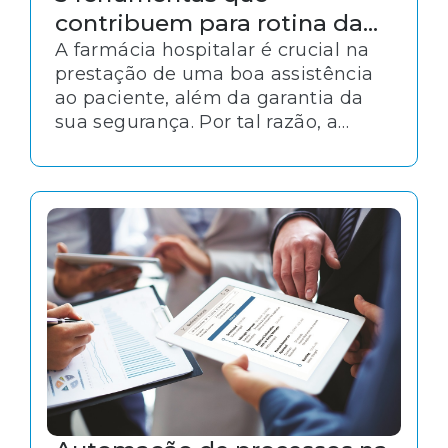
contribuem para rotina da
farmácia hospitalar
A farmácia hospitalar é crucial na
prestação de uma boa assistência
ao paciente, além da garantia da
sua segurança. Por tal razão, a
gestão deve focar na eficiência do
processo de dispensação de
medicamentos — que inclui
armazenamento, organização,
compras dos insumos, além da
responsabilidade no manejo com
as doses.