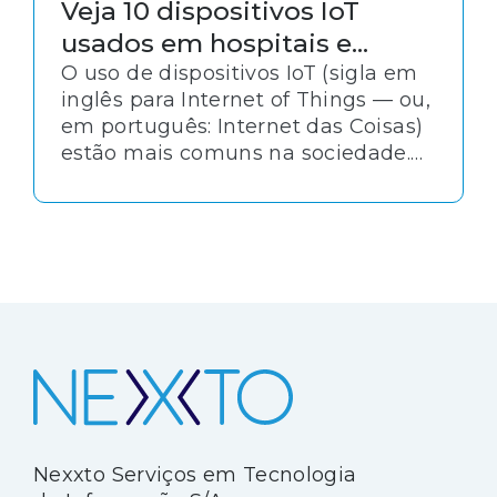
Veja 10 dispositivos IoT
usados em hospitais e
clínicas
O uso de dispositivos IoT (sigla em
inglês para Internet of Things — ou,
em português: Internet das Coisas)
estão mais comuns na sociedade.
Veículos autônomos e pulseiras que
monitoram o desempenho de
atletas em tempo real são apenas
alguns exemplos. Isso porque, essa
tecnologia tem um papel relevante
também na área da saúde. Como já
citamos por aqui algumas vezes.
Nexxto Serviços em Tecnologia