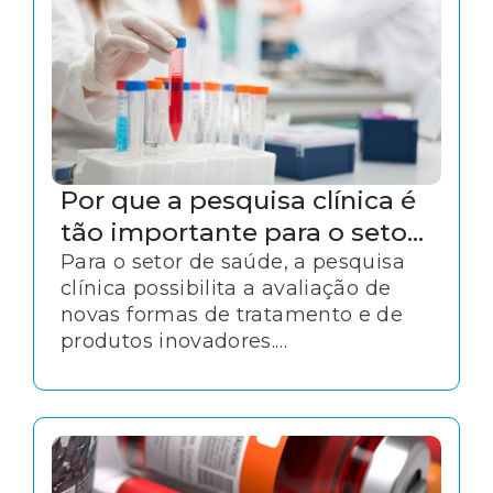
Por que a pesquisa clínica é
tão importante para o setor
de saúde?
Para o setor de saúde, a pesquisa
clínica possibilita a avaliação de
novas formas de tratamento e de
produtos inovadores.
Essencialmente, esse tipo de
pesquisa objetiva descobrir novas
metodologias terapêuticas para
substituir aquelas já existentes no
mercado.