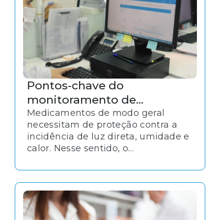
Pontos-chave do
monitoramento de
temperatura de
Medicamentos de modo geral
necessitam de proteção contra a
medicamentos termolábeis
incidência de luz direta, umidade e
calor. Nesse sentido, o
monitoramento de temperatura é
particularmente crítico para alguns
produtos e deve acompanhar todo
o processo de conservação e
transporte de medicamentos.