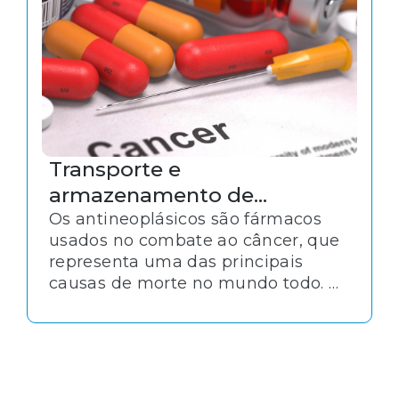
Transporte e
armazenamento de
medicamentos
Os antineoplásicos são fármacos
usados no combate ao câncer, que
antineoplásicos
representa uma das principais
causas de morte no mundo todo. O
tratamento dessa doença é uma
área prioritária para a saúde
pública e, da mesma forma, o
transporte e armazenamento de
medicamentos utilizados exige