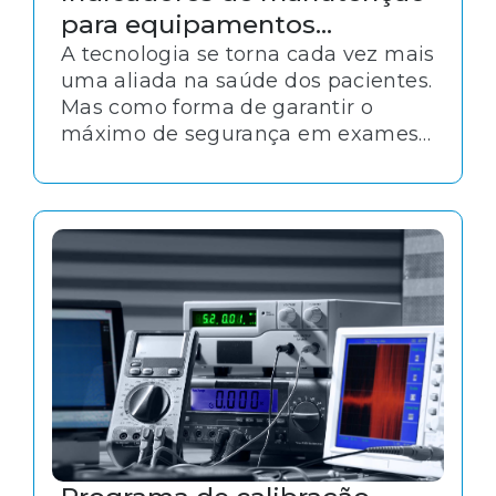
para equipamentos
hospitalares
A tecnologia se torna cada vez mais
uma aliada na saúde dos pacientes.
Mas como forma de garantir o
máximo de segurança em exames
e procedimentos, a manutenção
dos equipamentos hospitalares
deve obedecer uma rotina rígida.