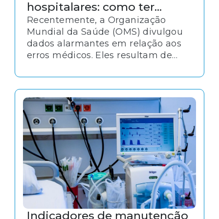
hospitalares: como ter
precisão no controle de
Recentemente, a Organização
Mundial da Saúde (OMS) divulgou
equipamentos
dados alarmantes em relação aos
erros médicos. Eles resultam de
iatrogenias ou de falhas na gestão
de ativos hospitalares ou no
controle de equipamentos. No
mundo, tais erros provocam a
morte de mais de 2,6 milhões de
pessoas por ano, enquanto no
Brasil, o número de óbitos excede
55 mil.
Indicadores de manutenção