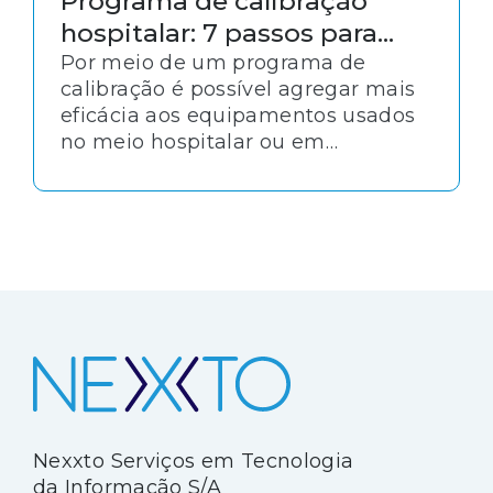
Programa de calibração
hospitalar: 7 passos para
implementar
Por meio de um programa de
calibração é possível agregar mais
eficácia aos equipamentos usados
no meio hospitalar ou em
laboratórios e clínicas. Afinal de
contas, essa atividade contribui
para que a manutenção seja menos
custosa e mantenha os aparelhos
em seus níveis ideais de utilização.
Nexxto Serviços em Tecnologia
da Informação S/A