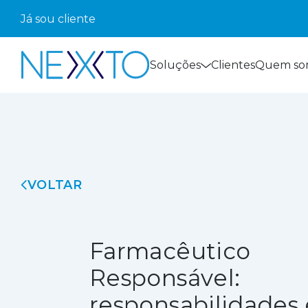
Já sou cliente
Soluções
Clientes
Quem so
VOLTAR
Farmacêutico
Responsável:
responsabilidades 