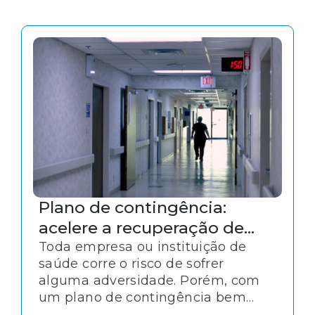
Plano de contingência:
acelere a recuperação de
acidentes na sua instituição
Toda empresa ou instituição de
saúde corre o risco de sofrer
alguma adversidade. Porém, com
um plano de contingência bem
estruturado, o atendimento e a