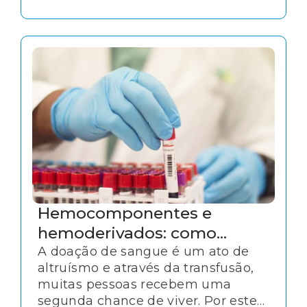
execução das rotinas de trabalho
sejam elas em clínicas, postos de
saúde, laboratórios ou hospitais de
grande porte. Mas afinal, como
podemos definir o significado de
“auditoria”?
Hemocomponentes e
hemoderivados: como
garantir a qualidade de
A doação de sangue é um ato de
altruísmo e através da transfusão,
armazenamento
muitas pessoas recebem uma
segunda chance de viver. Por este