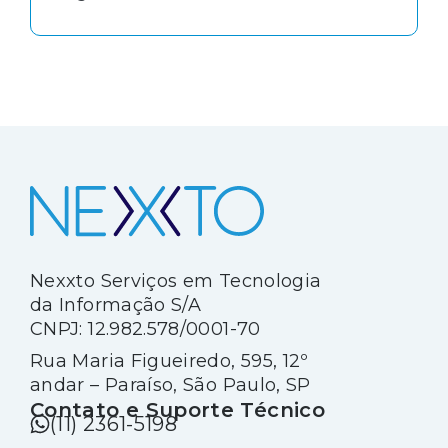
motivo, os hemocomponentes e
hemoderivados são materiais que
precisam ser armazenados com
cuidado para beneficiar o maior
número possível de pacientes.
Nexxto Serviços em Tecnologia
da Informação S/A
CNPJ: 12.982.578/0001-70
Rua Maria Figueiredo, 595, 12º
andar – Paraíso, São Paulo, SP
Contato e Suporte Técnico
(11) 2361-5198