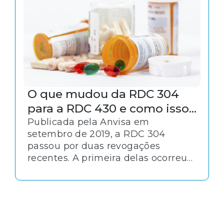
da RDC 34, publicada em 2014 pela
Anvisa.
O que mudou da RDC 304
para a RDC 430 e como isso
afeta o setor de saúde
Publicada pela Anvisa em
setembro de 2019, a RDC 304
passou por duas revogações
recentes. A primeira delas ocorreu
com a RDC 360, que passou a valer
em março de 2020. Alguns meses
depois, em outubro, foi a vez da
RDC 430 trazer novas mudanças,
que passam a vigorar em março de