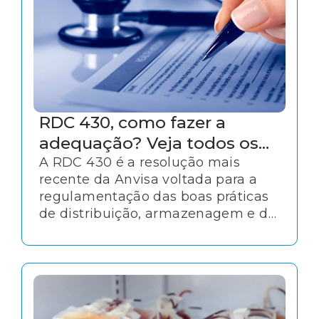
RDC 430, como fazer a
adequação? Veja todos os
pontos da norma!
A RDC 430 é a resolução mais
recente da Anvisa voltada para a
regulamentação das boas práticas
de distribuição, armazenagem e de
transporte de medicamentos.
Contextualmente, a adequação a
essas normativas é essencial para o
alinhamento desses serviços aos
padrões de excelência.