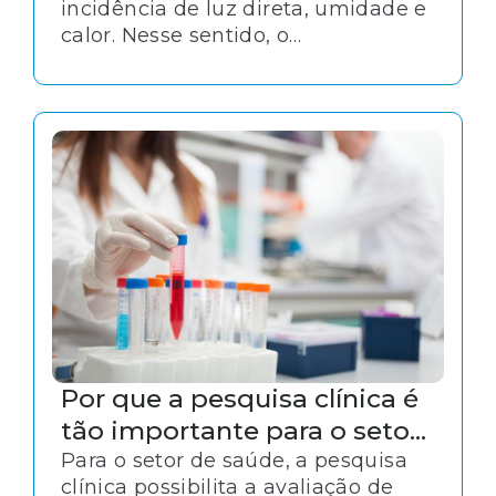
incidência de luz direta, umidade e
calor. Nesse sentido, o
monitoramento de temperatura é
particularmente crítico para alguns
produtos e deve acompanhar todo
o processo de conservação e
transporte de medicamentos.
Por que a pesquisa clínica é
tão importante para o setor
de saúde?
Para o setor de saúde, a pesquisa
clínica possibilita a avaliação de