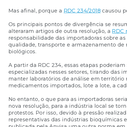
Mas afinal, porque a
RDC 234/2018
causou p
Os principais pontos de divergência se resum
alteraram artigos de outra resolução, a
RDC n
responsabilidade das importadoras sobre as 
qualidade, transporte e armazenamento de
biológicos.
A partir da RDC 234, essas etapas poderiam 
especializadas nesses setores, tirando das 
manter laboratórios de análise em território 
medicamentos importados, lote a lote, a cad
No entanto, o que para as importadoras ser
nova resolução, para a indústria local se tor
protestos. Por isso, devido à pressão realiza
representativas das indústrias bioquímicas e 
publicada pela Anvisa uma outra norma e