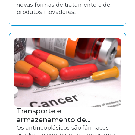
novas formas de tratamento e de
produtos inovadores.
Essencialmente, esse tipo de
pesquisa objetiva descobrir novas
metodologias terapêuticas para
substituir aquelas já existentes no
mercado.
Transporte e
armazenamento de
medicamentos
Os antineoplásicos são fármacos
usados no combate ao câncer, que