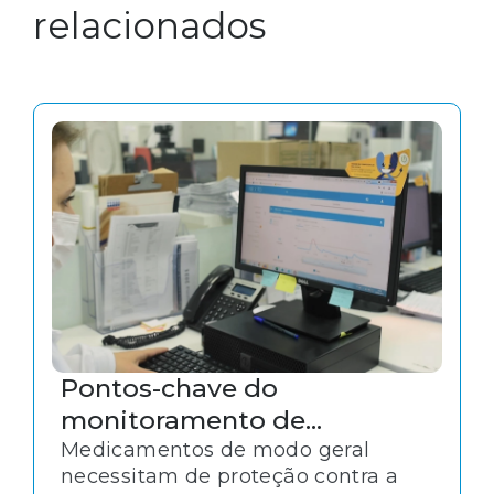
relacionados
Pontos-chave do
monitoramento de
temperatura de
Medicamentos de modo geral
necessitam de proteção contra a
medicamentos termolábeis