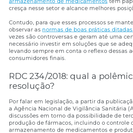
armazenamento de medicamentos
têm pape
cresça nesse setor e alcance melhores posiç
Contudo, para que esses processos se mant
observar as
normas de boas práticas ditadas 
vezes são controversas e geram até uma cert
necessário investir em soluções que se ad
levando sempre em conta o reflexo dessas a
consumidores finais.
RDC 234/2018: qual a polêmi
resolução?
Por falar em legislação, a partir da publica
a Agência Nacional de Vigilância Sanitária 
discussões em torno da possibilidade de ter
produção de fármacos, incluindo o controle 
armazenamento de medicamentos e produtos