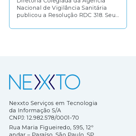
Diretoria Colegiada da Agência
Nacional de Vigilância Sanitária
publicou a Resolução RDC 318. Seu
objetivo foi estabelecer os critérios
para a realização de estudos de
estabilidade de insumos
farmacêuticos ativos (IFAs) e
medicamentos novos e inovadores,
exceto biológicos.
Nexxto Serviços em Tecnologia
da Informação S/A
CNPJ: 12.982.578/0001-70
Rua Maria Figueiredo, 595, 12º
andar – Paraíso, São Paulo, SP