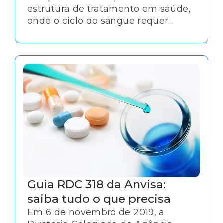
estrutura de tratamento em saúde,
onde o ciclo do sangue requer
cuidados especiais. Por se tratar de
uma atividade que lida com alto
grau de risco e exige maior atenção
com segurança, há uma série de
normas e regulamentos. É o caso
da RDC 34, publicada em 2014 pela
Anvisa.
Guia RDC 318 da Anvisa:
saiba tudo o que precisa
Em 6 de novembro de 2019, a