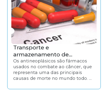
Transporte e
armazenamento de
medicamentos
Os antineoplásicos são fármacos
usados no combate ao câncer, que
antineoplásicos
representa uma das principais
causas de morte no mundo todo. O
tratamento dessa doença é uma
área prioritária para a saúde
pública e, da mesma forma, o
transporte e armazenamento de
medicamentos utilizados exige